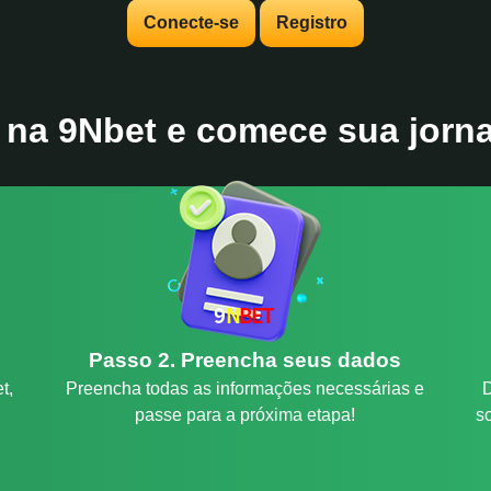
Conecte-se
Registro
 na 9Nbet e comece sua jorn
Passo 2. Preencha seus dados
t,
Preencha todas as informações necessárias e
D
passe para a próxima etapa!
s