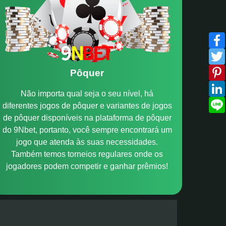
Pôquer
Não importa qual seja o seu nível, há
diferentes jogos de pôquer e variantes de jogos
de pôquer disponíveis na plataforma de pôquer
do 9Nbet, portanto, você sempre encontrará um
jogo que atenda às suas necessidades.
Também temos torneios regulares onde os
jogadores podem competir e ganhar prêmios!