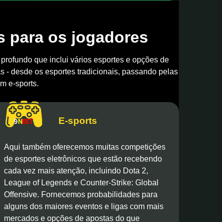
s para os jogadores
 profundo que inclui vários esportes e opções de
s - desde os esportes tradicionais, passando pelas
m e-sports.
E-sports
Aqui também oferecemos muitas competições
de esportes eletrônicos que estão recebendo
cada vez mais atenção, incluindo Dota 2,
League of Legends e Counter-Strike: Global
Offensive. Fornecemos probabilidades para
alguns dos maiores eventos e ligas com mais
mercados e opções de apostas do que