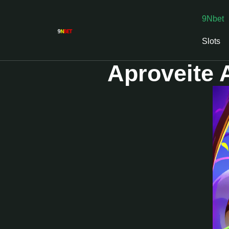
9Nbet
Slots
Aproveite A