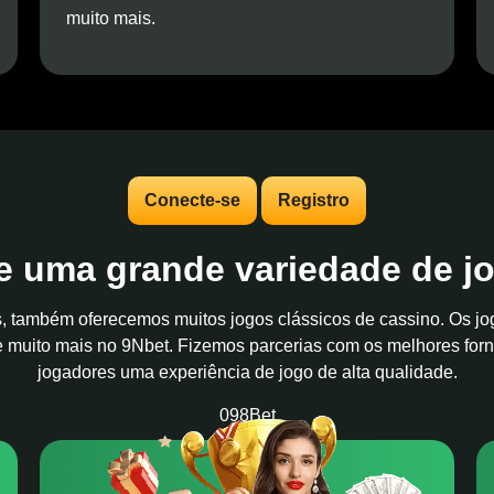
muito mais.
Conecte-se
Registro
e uma grande variedade de j
s, também oferecemos muitos jogos clássicos de cassino. Os jo
e muito mais no 9Nbet. Fizemos parcerias com os melhores for
jogadores uma experiência de jogo de alta qualidade.
098Bet