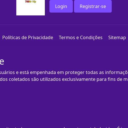
Login
Registrar-se
Políticas de Privacidade
Termos e Condições
Sitemap
de
 usuários e está empenhada em proteger todas as informaçõ
os coletados são utilizados exclusivamente para fins de m