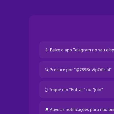
📱 Baixe o app Telegram no seu disp
🔍 Procure por "@789Br VipOficial"
👆 Toque em "Entrar" ou "Join"
🔔 Ative as notificações para não p