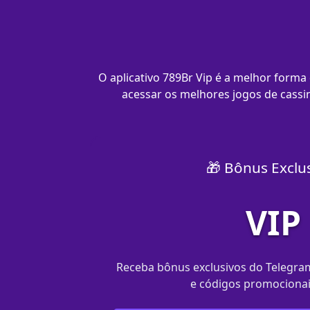
O aplicativo 789Br Vip é a melhor forma 
acessar os melhores jogos de cassin
🎁 Bônus Exclu
VIP
Receba bônus exclusivos do Telegra
e códigos promocionai