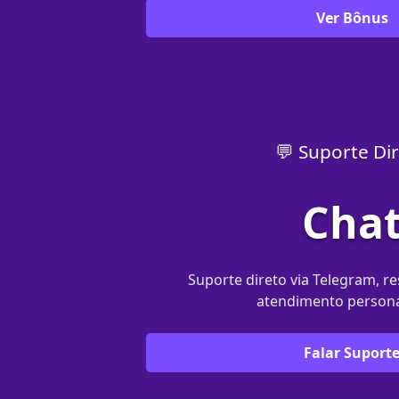
Ver Bônus
💬 Suporte Di
Cha
Suporte direto via Telegram, r
atendimento persona
Falar Suport