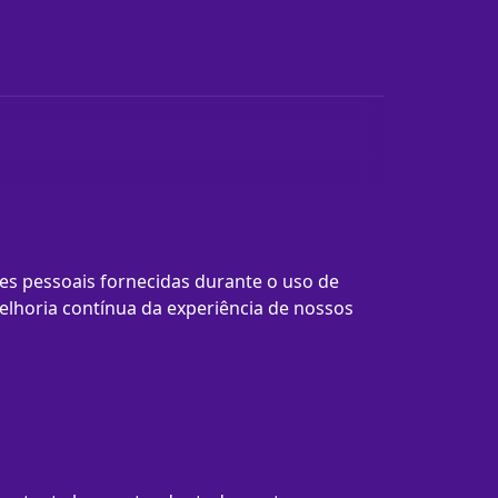
es pessoais fornecidas durante o uso de
elhoria contínua da experiência de nossos