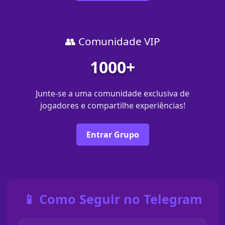
👥 Comunidade VIP
1000+
Junte-se a uma comunidade exclusiva de
jogadores e compartilhe experiências!
Entrar Grupo
📱 Como Seguir no Telegram