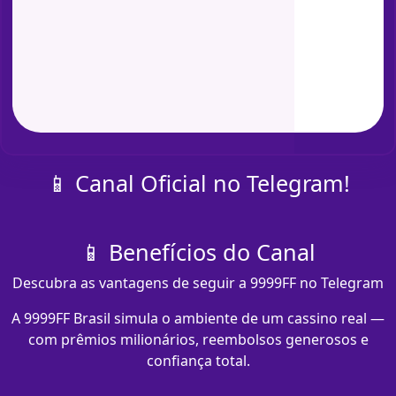
📱 Canal Oficial no Telegram!
📱 Benefícios do Canal
Descubra as vantagens de seguir a 9999FF no Telegram
A 9999FF Brasil simula o ambiente de um cassino real —
com prêmios milionários, reembolsos generosos e
confiança total.