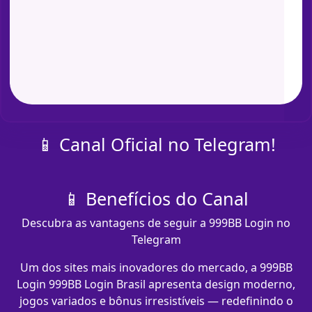
📱 Canal Oficial no Telegram!
📱 Benefícios do Canal
Descubra as vantagens de seguir a 999BB Login no
Telegram
Um dos sites mais inovadores do mercado, a 999BB
Login 999BB Login Brasil apresenta design moderno,
jogos variados e bônus irresistíveis — redefinindo o